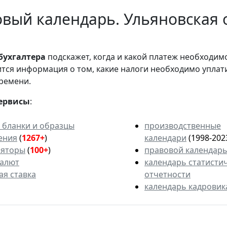
вый календарь. Ульяновская 
бухгалтера
подскажет, когда и какой платеж необходи
вится информация о том, какие налоги необходимо уплат
ремени.
ервисы
:
 бланки и образцы
производственные
ения
(
1267+
)
календари
(1998-202
ляторы
(
100+
)
правовой календар
валют
календарь статисти
ая ставка
отчетности
календарь кадровик