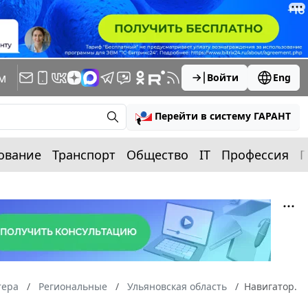
м
Войти
Eng
Перейти в систему ГАРАНТ
ование
Транспорт
Общество
IT
Профессия
П
тера
Региональные
Ульяновская область
Навигатор.