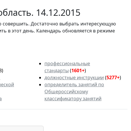
бласть. 14.12.2015
мо совершить. Достаточно выбрать интересующую
ить в этот день. Календарь обновляется в режиме
профессиональные
3)
стандарты
(
1601+
)
ь
должностные инструкции
(
5277+
)
ческой
определитель занятий по
Общероссийскому
а
классификатору занятий