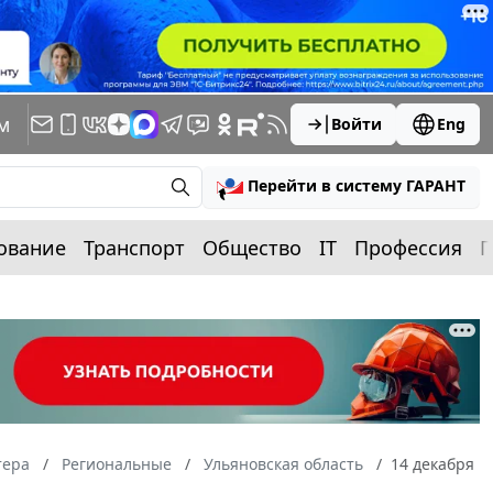
м
Войти
Eng
Перейти в систему ГАРАНТ
ование
Транспорт
Общество
IT
Профессия
П
тера
Региональные
Ульяновская область
14 декабря