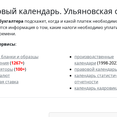
вый календарь. Ульяновская о
бухгалтера
подскажет, когда и какой платеж необходи
вится информация о том, какие налоги необходимо уплат
ремени.
ервисы
:
 бланки и образцы
производственные
ения
(
1267+
)
календари
(1998-202
ляторы
(
100+
)
правовой календар
валют
календарь статисти
ая ставка
отчетности
календарь кадровик