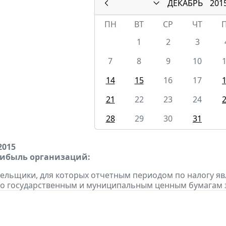
ДЕКАБРЬ
201
ПН
ВТ
СР
ЧТ
1
2
3
7
8
9
10
14
15
16
17
21
22
23
24
28
29
30
31
2015
рибыль организаций:
тельщики, для которых отчетным периодом по налогу яв
о государственным и муниципальным ценным бумагам за