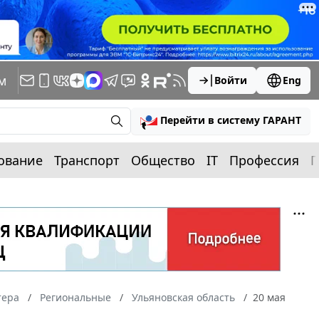
м
Войти
Eng
Перейти в систему ГАРАНТ
ование
Транспорт
Общество
IT
Профессия
П
тера
Региональные
Ульяновская область
20 мая