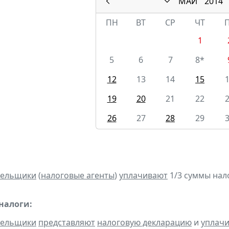
МАЙ
2014
ПН
ВТ
СР
ЧТ
1
5
6
7
8*
12
13
14
15
19
20
21
22
26
27
28
29
тельщики
(
налоговые агенты
)
уплачивают
1/3 суммы налог
налоги:
тельщики
представляют
налоговую декларацию
и
уплач