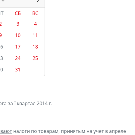
ПТ
СБ
ВС
2
3
4
9
10
11
16
17
18
23
24
25
30
31
а за I квартал 2014 г.
ивают
налоги по товарам, принятым на учет в апреле