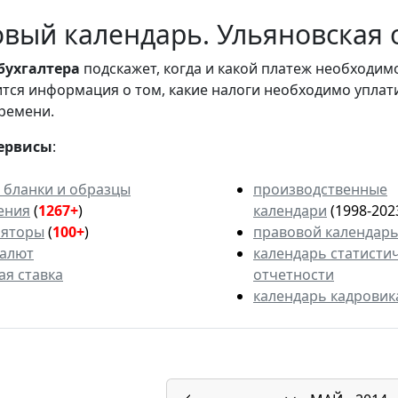
вый календарь. Ульяновская о
бухгалтера
подскажет, когда и какой платеж необходи
вится информация о том, какие налоги необходимо уплат
ремени.
ервисы
:
 бланки и образцы
производственные
ения
(
1267+
)
календари
(1998-202
ляторы
(
100+
)
правовой календар
валют
календарь статисти
ая ставка
отчетности
календарь кадровик