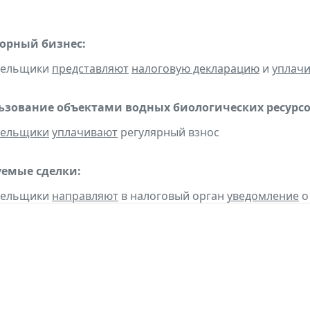
горный бизнес:
ательщики
представляют
налоговую декларацию
и
уплач
льзование объектами водных биологических ресурсо
тельщики
уплачивают
регулярный взнос
емые сделки:
ательщики
направляют
в налоговый орган
уведомление
о