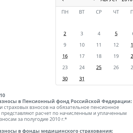
ПН
ВТ
СР
ЧТ
2
3
4
5
9
10
11
12
16
17
18
19
23
24
25
26
30
31
010
взносы в Пенсионный фонд Российской Федерации:
 страховых взносов на обязательное пенсионное
 представляют расчет по начисленным и уплаченным
зносам за полугодие 2010 г.*
взносы в фонды медицинского страхования: