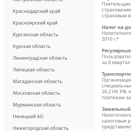
Плательщики
страхование
Краснодарский край
страховым в
Красноярский край
Налог на д
Налогоплате
Курганская область
2010 г.*
Курская область
Регулярные
Пользовател
Ленинградская область
за II квартал
Липецкая область
Транспортн
Организаци
Магаданская область
специальные
26.2 НК РФ,
Московская область
платежам за 
Мурманская область
Земельный 
Налогоплат
Ненецкий АО
налоговые р
представляю
Нижегородская область