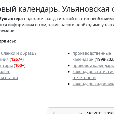
вый календарь. Ульяновская о
бухгалтера
подскажет, когда и какой платеж необходи
вится информация о том, какие налоги необходимо уплат
ремени.
ервисы
:
 бланки и образцы
производственные
ения
(
1267+
)
календари
(1998-202
ляторы
(
100+
)
правовой календар
валют
календарь статисти
ая ставка
отчетности
календарь кадровик
АВГУСТ
2010