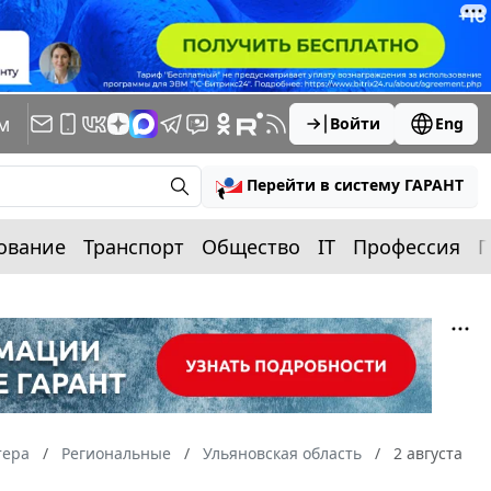
м
Войти
Eng
Перейти в систему ГАРАНТ
ование
Транспорт
Общество
IT
Профессия
П
тера
Региональные
Ульяновская область
2 августа