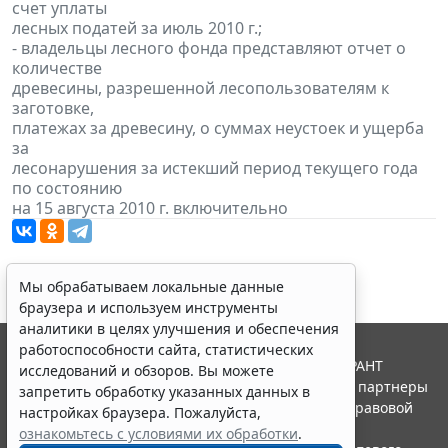
счет уплаты
лесных податей за июль 2010 г.;
- владельцы лесного фонда представляют отчет о
количестве
древесины, разрешенной лесопользователям к
заготовке,
платежах за древесину, о суммах неустоек и ущерба
за
лесонарушения за истекший период текущего года
по состоянию
на 15 августа 2010 г. включительно
Мы обрабатываем локальные данные
браузера и используем инструменты
аналитики в целях улучшения и обеспечения
работоспособности сайта, статистических
© ООО "НПП "ГАРАНТ-СЕРВИС", 2026. Система ГАРАНТ
исследований и обзоров. Вы можете
выпускается с 1990 года. Компания "Гарант" и ее партнеры
запретить обработку указанных данных в
являются участниками Российской ассоциации правовой
настройках браузера. Пожалуйста,
информации ГАРАНТ.
ознакомьтесь с условиями их обработки
.