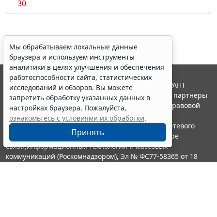
30
Мы обрабатываем локальные данные
браузера и используем инструменты
аналитики в целях улучшения и обеспечения
работоспособности сайта, статистических
© ООО "НПП "ГАРАНТ-СЕРВИС", 2026. Система ГАРАНТ
исследований и обзоров. Вы можете
выпускается с 1990 года. Компания "Гарант" и ее партнеры
запретить обработку указанных данных в
являются участниками Российской ассоциации правовой
настройках браузера. Пожалуйста,
информации ГАРАНТ.
ознакомьтесь с условиями их обработки
.
Портал ГАРАНТ.РУ зарегистрирован в качестве сетевого
Принять
издания Федеральной службой по надзору в сфере
связи,информационных технологий и массовых
коммуникаций (Роскомнадзором), Эл № ФС77-58365 от 18
июня 2014 года.
16+
Контакты
8-800-200-88-88