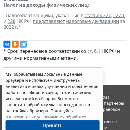
Налог на доходы физических лиц:
- налогоплательщики, указанные в
статьях 227
,
227.1
и
228
НК РФ,
представляют
налоговые декларации
за
2022 г.
*
* Срок перенесен в соответствии со
ст. 6.1
НК РФ и
другими
нормативными актами
.
Мы обрабатываем локальные данные
браузера и используем инструменты
аналитики в целях улучшения и обеспечения
работоспособности сайта, статистических
© ООО "НПП "ГАРАНТ-СЕРВИС", 2026. Система ГАРАНТ
исследований и обзоров. Вы можете
выпускается с 1990 года. Компания "Гарант" и ее партнеры
запретить обработку указанных данных в
являются участниками Российской ассоциации правовой
настройках браузера. Пожалуйста,
информации ГАРАНТ.
ознакомьтесь с условиями их обработки
.
Портал ГАРАНТ.РУ зарегистрирован в качестве сетевого
Принять
издания Федеральной службой по надзору в сфере