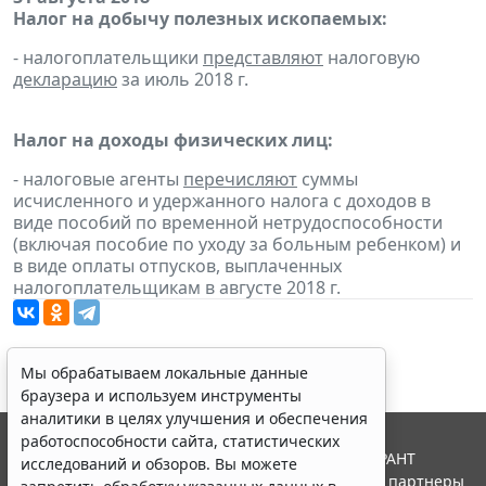
Налог на добычу полезных ископаемых:
- налогоплательщики
представляют
налоговую
декларацию
за июль 2018 г.
Налог на доходы физических лиц:
- налоговые агенты
перечисляют
суммы
исчисленного и удержанного налога с доходов в
виде пособий по временной нетрудоспособности
(включая пособие по уходу за больным ребенком) и
в виде оплаты отпусков, выплаченных
налогоплательщикам в августе 2018 г.
Мы обрабатываем локальные данные
браузера и используем инструменты
аналитики в целях улучшения и обеспечения
работоспособности сайта, статистических
© ООО "НПП "ГАРАНТ-СЕРВИС", 2026. Система ГАРАНТ
исследований и обзоров. Вы можете
выпускается с 1990 года. Компания "Гарант" и ее партнеры