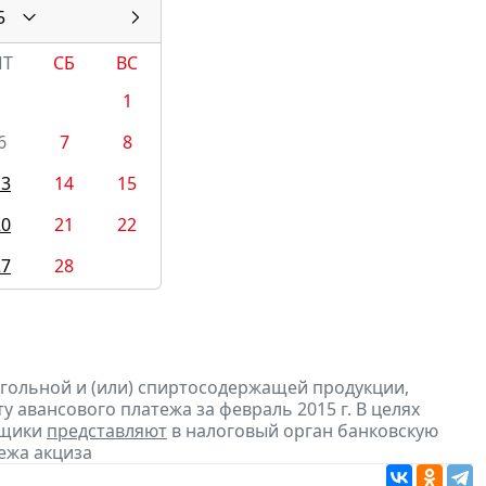
5
ПТ
СБ
ВС
1
6
7
8
13
14
15
20
21
22
27
28
огольной и (или) спиртосодержащей продукции,
 авансового платежа за февраль 2015 г. В целях
ьщики
представляют
в налоговый орган банковскую
ежа акциза