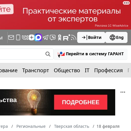
м
Войти
Eng
Перейти в систему ГАРАНТ
ование
Транспорт
Общество
IT
Профессия
П
тера
Региональные
Тверская область
18 февраля