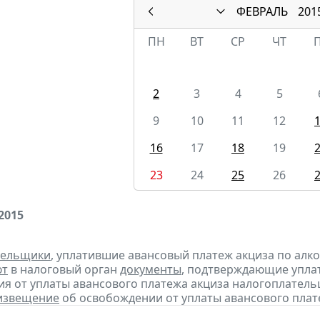
ФЕВРАЛЬ
201
ПН
ВТ
СР
ЧТ
2
3
4
5
9
10
11
12
16
17
18
19
23
24
25
26
2015
тельщики
, уплатившие авансовый платеж акциза по алк
ют
в налоговый орган
документы
, подтверждающие уплату
я от уплаты авансового платежа акциза налогоплател
извещение
об освобождении от уплаты авансового плат