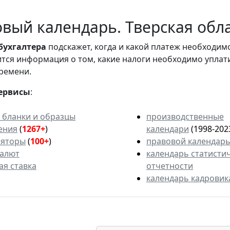
вый календарь. Тверская обла
бухгалтера
подскажет, когда и какой платеж необходи
вится информация о том, какие налоги необходимо уплат
ремени.
ервисы
:
 бланки и образцы
производственные
ения
(
1267+
)
календари
(1998-202
ляторы
(
100+
)
правовой календар
валют
календарь статисти
ая ставка
отчетности
календарь кадровик