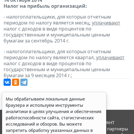
14 октября 2014
Налог на прибыль организаций:
- налогоплательщики, для которых отчетным
периодом по налогу является месяц,
уплачивают
налог с доходов в виде процентов по
государственным и муниципальным ценным
бумагам за сентябрь 2014 г.
- налогоплательщики, для которых отчетным
периодом по налогу является квартал,
уплачивают
налог с доходов в виде процентов по
государственным и муниципальным ценным
бумагам за 9 месяцев 2014 г.;
Мы обрабатываем локальные данные
браузера и используем инструменты
аналитики в целях улучшения и обеспечения
работоспособности сайта, статистических
© ООО "НПП "ГАРАНТ-СЕРВИС", 2026. Система ГАРАНТ
исследований и обзоров. Вы можете
выпускается с 1990 года. Компания "Гарант" и ее партнеры
запретить обработку указанных данных в