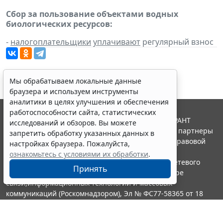
Сбор за пользование объектами водных
биологических ресурсов:
-
налогоплательщики
уплачивают
регулярный взнос
Мы обрабатываем локальные данные
браузера и используем инструменты
аналитики в целях улучшения и обеспечения
работоспособности сайта, статистических
© ООО "НПП "ГАРАНТ-СЕРВИС", 2026. Система ГАРАНТ
исследований и обзоров. Вы можете
выпускается с 1990 года. Компания "Гарант" и ее партнеры
запретить обработку указанных данных в
являются участниками Российской ассоциации правовой
настройках браузера. Пожалуйста,
информации ГАРАНТ.
ознакомьтесь с условиями их обработки
.
Портал ГАРАНТ.РУ зарегистрирован в качестве сетевого
Принять
издания Федеральной службой по надзору в сфере
связи,информационных технологий и массовых
коммуникаций (Роскомнадзором), Эл № ФС77-58365 от 18
июня 2014 года.
16+