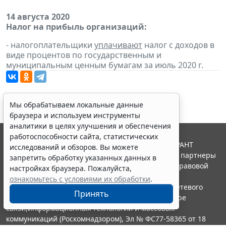
14 августа 2020
Налог на прибыль организаций:
- налогоплательщики
уплачивают
налог с доходов в
виде процентов по государственным и
муниципальным ценным бумагам за июль 2020 г.
Мы обрабатываем локальные данные
браузера и используем инструменты
аналитики в целях улучшения и обеспечения
работоспособности сайта, статистических
© ООО "НПП "ГАРАНТ-СЕРВИС", 2026. Система ГАРАНТ
исследований и обзоров. Вы можете
выпускается с 1990 года. Компания "Гарант" и ее партнеры
запретить обработку указанных данных в
являются участниками Российской ассоциации правовой
настройках браузера. Пожалуйста,
информации ГАРАНТ.
ознакомьтесь с условиями их обработки
.
Портал ГАРАНТ.РУ зарегистрирован в качестве сетевого
Принять
издания Федеральной службой по надзору в сфере
связи,информационных технологий и массовых
коммуникаций (Роскомнадзором), Эл № ФС77-58365 от 18