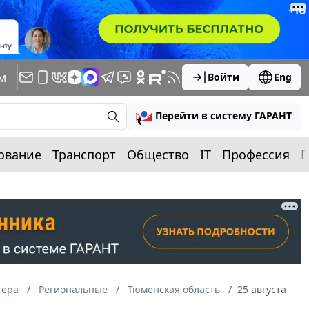
м
Войти
Eng
Перейти в систему ГАРАНТ
ование
Транспорт
Общество
IT
Профессия
П
тера
Региональные
Тюменская область
25 августа