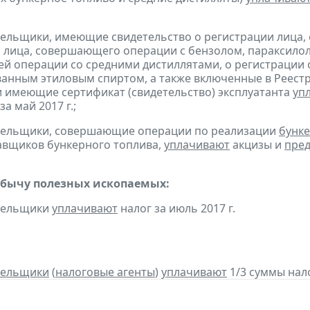
тельщики, имеющие свидетельство о регистрации лица
 лица, совершающего операции с бензолом, параксилол
 операции со средними дистиллятами, о регистрации
анным этиловым спиртом, а также включенные в Реестр
 имеющие сертификат (свидетельство) эксплуатанта
уп
за май 2017 г.;
ательщики, совершающие операции по реализации
бунке
авщиков бункерного топлива,
уплачивают
акцизы и
пред
обычу полезных ископаемых:
ательщики
уплачивают
налог за июль 2017 г.
тельщики
(
налоговые агенты
)
уплачивают
1/3 суммы налог