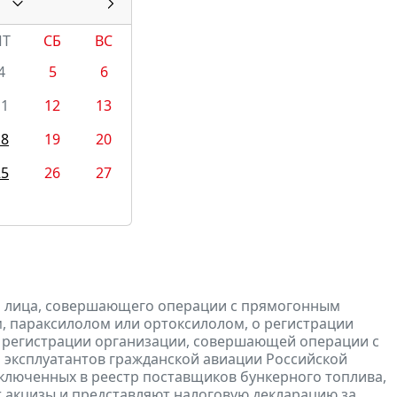
ПТ
СБ
ВС
4
5
6
11
12
13
18
19
20
25
26
27
и лица, совершающего операции с прямогонным
, параксилолом или ортоксилолом, о регистрации
 регистрации организации, совершающей операции с
 эксплуатантов гражданской авиации Российской
включенных в реестр поставщиков бункерного топлива,
т
акцизы и
представляют
налоговую
декларацию
за