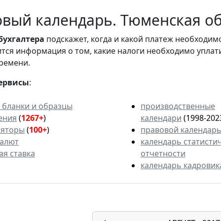
вый календарь. Тюменская обл
бухгалтера
подскажет, когда и какой платеж необходи
вится информация о том, какие налоги необходимо уплат
ремени.
ервисы
:
 бланки и образцы
производственные
ения
(
1267+
)
календари
(1998-202
ляторы
(
100+
)
правовой календар
валют
календарь статисти
ая ставка
отчетности
календарь кадровик