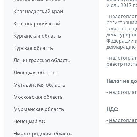
июль 2017 г.;
Краснодарский край
- налогопла
регистрации
Красноярский край
совершающей
денатуриров
Курганская область
Федерации и
декларацию
Курская область
- налогопл
Ленинградская область
реестр пост
Липецкая область
Налог на д
Магаданская область
- налогопл
Московская область
Мурманская область
НДС:
-
налогопла
Ненецкий АО
Нижегородская область