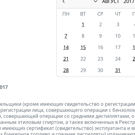
АВГУСТ
2017
ПН
ВТ
СР
ЧТ
1
2
3
7
8
9
10
14
15
16
17
21
22
23
24
28
29
30
31
2017
тельщики (кроме имеющих свидетельство о регистраци
 регистрации лица, совершающего операции с бензолом
, совершающей операции со средними дистиллятами, о
анным этиловым спиртом, а также включенных в Реестр
 имеющих сертификат (свидетельство) эксплуатанта и 
 бункерное топливо и средние дистилляты)
уплачиваю