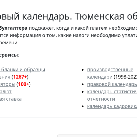
вый календарь. Тюменская обл
бухгалтера
подскажет, когда и какой платеж необходи
вится информация о том, какие налоги необходимо уплат
ремени.
ервисы
:
 бланки и образцы
производственные
ения
(
1267+
)
календари
(1998-202
ляторы
(
100+
)
правовой календар
валют
календарь статисти
ая ставка
отчетности
календарь кадровик