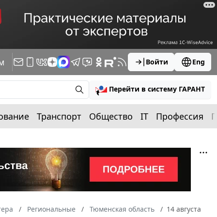
м
Войти
Eng
Перейти в систему ГАРАНТ
ование
Транспорт
Общество
IT
Профессия
П
тера
Региональные
Тюменская область
14 августа