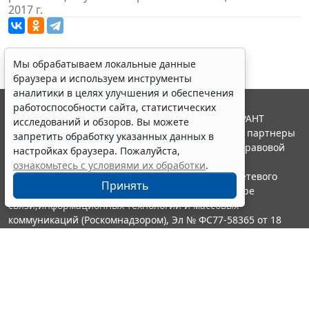
2017 г.
Мы обрабатываем локальные данные
браузера и используем инструменты
аналитики в целях улучшения и обеспечения
работоспособности сайта, статистических
© ООО "НПП "ГАРАНТ-СЕРВИС", 2026. Система ГАРАНТ
исследований и обзоров. Вы можете
выпускается с 1990 года. Компания "Гарант" и ее партнеры
запретить обработку указанных данных в
являются участниками Российской ассоциации правовой
настройках браузера. Пожалуйста,
информации ГАРАНТ.
ознакомьтесь с условиями их обработки
.
Портал ГАРАНТ.РУ зарегистрирован в качестве сетевого
Принять
издания Федеральной службой по надзору в сфере
связи,информационных технологий и массовых
коммуникаций (Роскомнадзором), Эл № ФС77-58365 от 18
июня 2014 года.
16+
Контакты
8-800-200-88-88