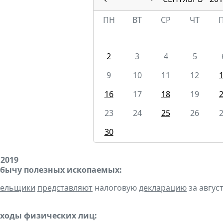
ПН
ВТ
СР
ЧТ
2
3
4
5
9
10
11
12
16
17
18
19
23
24
25
26
30
 2019
обычу полезных ископаемых:
тельщики
представляют
налоговую
декларацию
за август
оходы физических лиц: