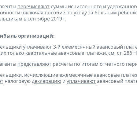
 агенты
перечисляют
суммы исчисленного и удержанного
обности (включая пособие по уходу за больным ребенко
льщикам в сентябре 2019 г.
рибыль организаций:
ательщики
уплачивают
3-й ежемесячный авансовый платеж 
х только квартальные авансовые платежи, см.
ст. 286
Н
 агенты
представляют
расчеты по итогам отчетного пери
тельщики, исчисляющие ежемесячные авансовые платеж
ют
налоговую
декларацию
и
уплачивают
авансовый платеж