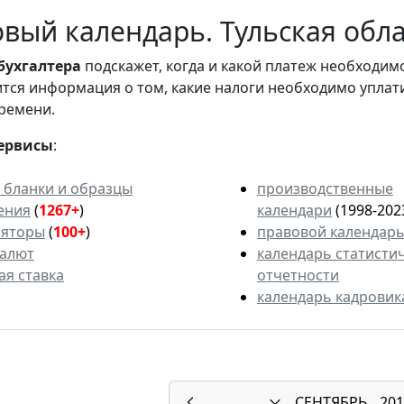
вый календарь. Тульская облас
бухгалтера
подскажет, когда и какой платеж необходи
вится информация о том, какие налоги необходимо уплат
ремени.
ервисы
:
 бланки и образцы
производственные
ения
(
1267+
)
календари
(1998-202
ляторы
(
100+
)
правовой календар
валют
календарь статисти
ая ставка
отчетности
календарь кадровик
СЕНТЯБРЬ
201