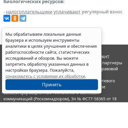
биологических ресурсов:
-
налогоплательщики
уплачивают
регулярный взнос
Мы обрабатываем локальные данные
браузера и используем инструменты
аналитики в целях улучшения и обеспечения
работоспособности сайта, статистических
© ООО "НПП "ГАРАНТ-СЕРВИС", 2026. Система ГАРАНТ
исследований и обзоров. Вы можете
выпускается с 1990 года. Компания "Гарант" и ее партнеры
запретить обработку указанных данных в
являются участниками Российской ассоциации правовой
настройках браузера. Пожалуйста,
информации ГАРАНТ.
ознакомьтесь с условиями их обработки
.
Портал ГАРАНТ.РУ зарегистрирован в качестве сетевого
Принять
издания Федеральной службой по надзору в сфере
связи,информационных технологий и массовых
коммуникаций (Роскомнадзором), Эл № ФС77-58365 от 18
июня 2014 года.
16+
Контакты
8-800-200-88-88