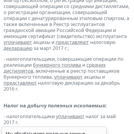
или ортоксилолом, о регистрации организации,
совершающей операции со средними дистиллятами,
о регистрации организации, совершающей
операции с денатурированным этиловым спиртом, а
также включенные в Реестр эксплуатантов
гражданской авиации Российской Федерации и
имеющие сертификат (свидетельство) эксплуатанта
уплачивают
акцизы и
представляют
налоговую
декларацию
за март 2017 г.;
- налогоплательщики, совершающие операции по
реализации
бункерного топлива
и
средних
дистиллятов
, включенные в реестр поставщиков
бункерного топлива,
уплачивают
акцизы и
представляют
налоговую декларацию за декабрь
2016 г.
Налог на добычу полезных ископаемых:
- налогоплательщики
уплачивают
налог за май
2017 г.
Мы обрабатываем локальные данные