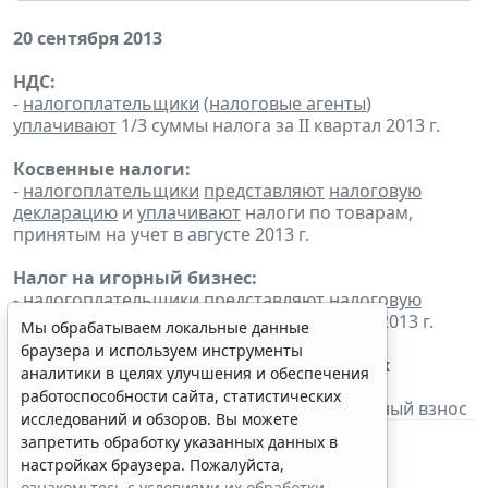
20 сентября 2013
НДС:
-
налогоплательщики
(
налоговые агенты
)
уплачивают
1/3 суммы налога за II квартал 2013 г.
Косвенные налоги:
-
налогоплательщики
представляют
налоговую
декларацию
и
уплачивают
налоги по товарам,
принятым на учет в августе 2013 г.
Налог на игорный бизнес:
- налогоплательщики
представляют
налоговую
декларацию
и
уплачивают
налог за август 2013 г.
Мы обрабатываем локальные данные
браузера и используем инструменты
Сбор за пользование объектами водных
аналитики в целях улучшения и обеспечения
биологических ресурсов:
работоспособности сайта, статистических
-
налогоплательщики
уплачивают
регулярный взнос
исследований и обзоров. Вы можете
запретить обработку указанных данных в
настройках браузера. Пожалуйста,
ознакомьтесь с условиями их обработки
.