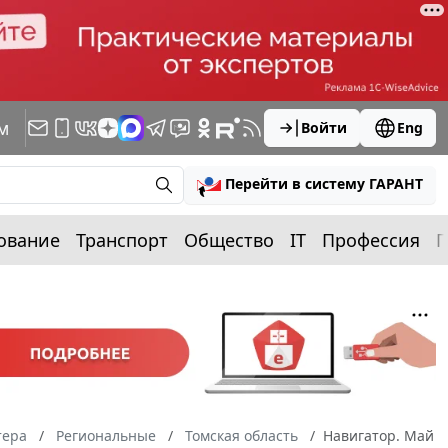
м
Войти
Eng
Перейти в систему ГАРАНТ
ование
Транспорт
Общество
IT
Профессия
П
тера
Региональные
Томская область
Навигатор. Май