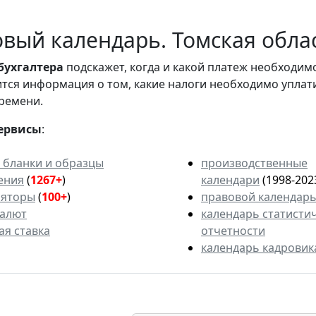
вый календарь. Томская облас
бухгалтера
подскажет, когда и какой платеж необходи
вится информация о том, какие налоги необходимо уплат
ремени.
ервисы
:
 бланки и образцы
производственные
ения
(
1267+
)
календари
(1998-202
ляторы
(
100+
)
правовой календар
валют
календарь статисти
ая ставка
отчетности
календарь кадровик