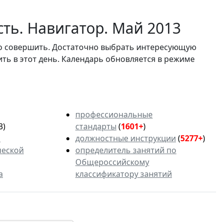
ть. Навигатор. Май 2013
мо совершить. Достаточно выбрать интересующую
ить в этот день. Календарь обновляется в режиме
профессиональные
3)
стандарты
(
1601+
)
ь
должностные инструкции
(
5277+
)
ческой
определитель занятий по
Общероссийскому
а
классификатору занятий