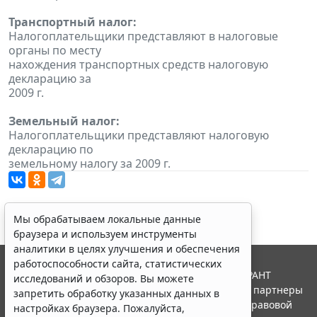
Транспортный налог:
Налогоплательщики представляют в налоговые
органы по месту
нахождения транспортных средств налоговую
декларацию за
2009 г.
Земельный налог:
Налогоплательщики представляют налоговую
декларацию по
земельному налогу за 2009 г.
Мы обрабатываем локальные данные
браузера и используем инструменты
аналитики в целях улучшения и обеспечения
работоспособности сайта, статистических
© ООО "НПП "ГАРАНТ-СЕРВИС", 2026. Система ГАРАНТ
исследований и обзоров. Вы можете
выпускается с 1990 года. Компания "Гарант" и ее партнеры
запретить обработку указанных данных в
являются участниками Российской ассоциации правовой
настройках браузера. Пожалуйста,