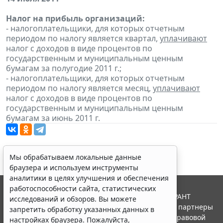
Налог на прибыль организаций:
- налогоплательщики, для которых отчетным
периодом по налогу является квартал,
уплачивают
налог с доходов в виде процентов по
государственным и муниципальным ценным
бумагам за полугодие 2011 г.;
- налогоплательщики, для которых отчетным
периодом по налогу является месяц,
уплачивают
налог с доходов в виде процентов по
государственным и муниципальным ценным
бумагам за июнь 2011 г.
Мы обрабатываем локальные данные
браузера и используем инструменты
аналитики в целях улучшения и обеспечения
работоспособности сайта, статистических
© ООО "НПП "ГАРАНТ-СЕРВИС", 2026. Система ГАРАНТ
исследований и обзоров. Вы можете
выпускается с 1990 года. Компания "Гарант" и ее партнеры
запретить обработку указанных данных в
являются участниками Российской ассоциации правовой
настройках браузера. Пожалуйста,