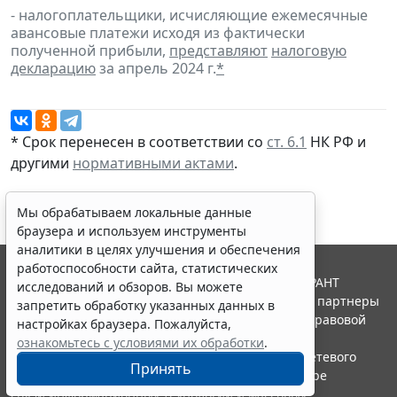
- налогоплательщики, исчисляющие ежемесячные
авансовые платежи исходя из фактически
полученной прибыли,
представляют
налоговую
декларацию
за апрель 2024 г.
*
* Срок перенесен в соответствии со
ст. 6.1
НК РФ и
другими
нормативными актами
.
Мы обрабатываем локальные данные
браузера и используем инструменты
аналитики в целях улучшения и обеспечения
работоспособности сайта, статистических
© ООО "НПП "ГАРАНТ-СЕРВИС", 2026. Система ГАРАНТ
исследований и обзоров. Вы можете
выпускается с 1990 года. Компания "Гарант" и ее партнеры
запретить обработку указанных данных в
являются участниками Российской ассоциации правовой
настройках браузера. Пожалуйста,
информации ГАРАНТ.
ознакомьтесь с условиями их обработки
.
Портал ГАРАНТ.РУ зарегистрирован в качестве сетевого
Принять
издания Федеральной службой по надзору в сфере
связи,информационных технологий и массовых