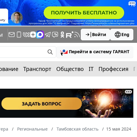
м
Войти
Eng
Перейти в систему ГАРАНТ
ование
Транспорт
Общество
IT
Профессия
П
тера
Региональные
Тамбовская область
15 мая 2024