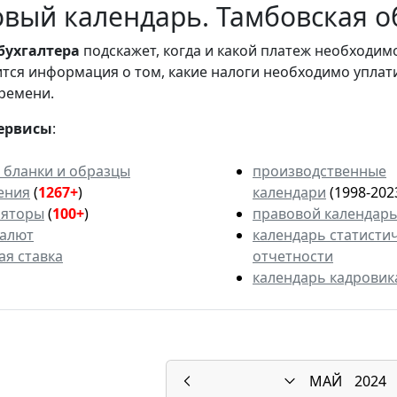
вый календарь. Тамбовская об
бухгалтера
подскажет, когда и какой платеж необходи
вится информация о том, какие налоги необходимо уплат
ремени.
ервисы
:
 бланки и образцы
производственные
ения
(
1267+
)
календари
(1998-202
ляторы
(
100+
)
правовой календар
валют
календарь статисти
ая ставка
отчетности
календарь кадровик
МАЙ
2024