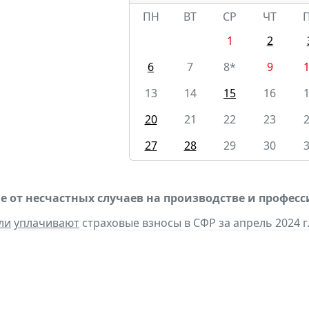
ПН
ВТ
СР
ЧТ
1
2
6
7
8*
9
13
14
15
16
20
21
22
23
27
28
29
30
е от несчастных случаев на производстве и профес
ли
уплачивают
страховые взносы в СФР за апрель 2024 г