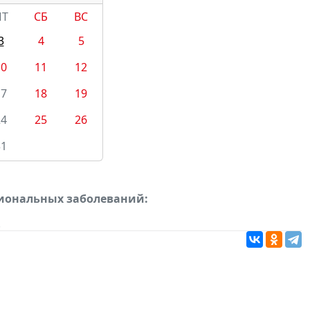
ПТ
СБ
ВС
3
4
5
10
11
12
17
18
19
24
25
26
31
сиональных заболеваний:
.