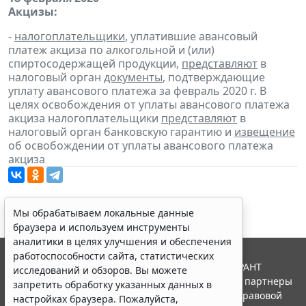
Акцизы:
-
налогоплательщики
, уплатившие авансовый
платеж акциза по алкогольной и (или)
спиртосодержащей продукции,
представляют
в
налоговый орган
документы
, подтверждающие
уплату авансового платежа за февраль 2020 г. В
целях освобождения от уплаты авансового платежа
акциза налогоплательщики
представляют
в
налоговый орган банковскую гарантию и
извещение
об освобождении от уплаты авансового платежа
акциза
Мы обрабатываем локальные данные
браузера и используем инструменты
аналитики в целях улучшения и обеспечения
работоспособности сайта, статистических
© ООО "НПП "ГАРАНТ-СЕРВИС", 2026. Система ГАРАНТ
исследований и обзоров. Вы можете
выпускается с 1990 года. Компания "Гарант" и ее партнеры
запретить обработку указанных данных в
являются участниками Российской ассоциации правовой
настройках браузера. Пожалуйста,