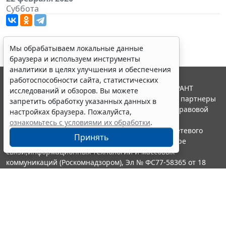
Суббота
Мы обрабатываем локальные данные
браузера и используем инструменты
аналитики в целях улучшения и обеспечения
работоспособности сайта, статистических
© ООО "НПП "ГАРАНТ-СЕРВИС", 2026. Система ГАРАНТ
исследований и обзоров. Вы можете
выпускается с 1990 года. Компания "Гарант" и ее партнеры
запретить обработку указанных данных в
являются участниками Российской ассоциации правовой
настройках браузера. Пожалуйста,
информации ГАРАНТ.
ознакомьтесь с условиями их обработки
.
Портал ГАРАНТ.РУ зарегистрирован в качестве сетевого
Принять
издания Федеральной службой по надзору в сфере
связи,информационных технологий и массовых
коммуникаций (Роскомнадзором), Эл № ФС77-58365 от 18
июня 2014 года.
16+
Контакты
8-800-200-88-88