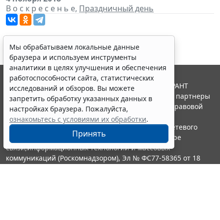
В о с к р е с е н ь е,
Праздничный день
Мы обрабатываем локальные данные
браузера и используем инструменты
аналитики в целях улучшения и обеспечения
работоспособности сайта, статистических
© ООО "НПП "ГАРАНТ-СЕРВИС", 2026. Система ГАРАНТ
исследований и обзоров. Вы можете
выпускается с 1990 года. Компания "Гарант" и ее партнеры
запретить обработку указанных данных в
являются участниками Российской ассоциации правовой
настройках браузера. Пожалуйста,
информации ГАРАНТ.
ознакомьтесь с условиями их обработки
.
Портал ГАРАНТ.РУ зарегистрирован в качестве сетевого
Принять
издания Федеральной службой по надзору в сфере
связи,информационных технологий и массовых
коммуникаций (Роскомнадзором), Эл № ФС77-58365 от 18
июня 2014 года.
16+
Контакты
8-800-200-88-88