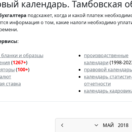
вый календарь. Тамбовская об
бухгалтера
подскажет, когда и какой платеж необходи
вится информация о том, какие налоги необходимо уплат
ремени.
ервисы
:
 бланки и образцы
производственные
ения
(
1267+
)
календари
(1998-202
ляторы
(
100+
)
правовой календар
валют
календарь статисти
ая ставка
отчетности
календарь кадровик
МАЙ
2018