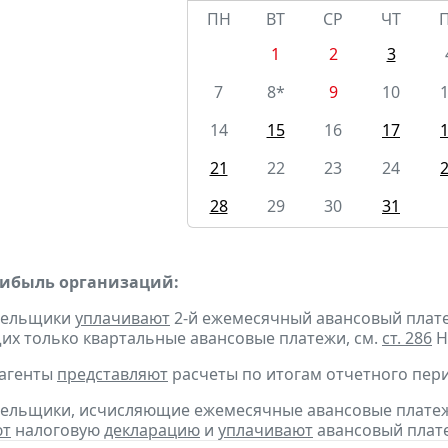
ПН
ВТ
СР
ЧТ
1
2
3
7
8*
9
10
14
15
16
17
21
22
23
24
28
29
30
31
рибыль организаций:
ательщики
уплачивают
2-й ежемесячный авансовый платеж 
х только квартальные авансовые платежи, см.
ст. 286
Н
 агенты
представляют
расчеты по итогам отчетного пери
тельщики, исчисляющие ежемесячные авансовые платеж
ют
налоговую
декларацию
и
уплачивают
авансовый плате