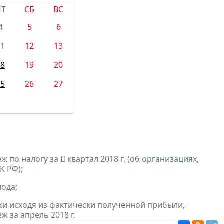
ПТ
СБ
ВС
4
5
6
11
12
13
18
19
20
25
26
27
по налогу за II квартал 2018 г. (об организациях,
К РФ);
ода;
и исходя из фактически полученной прибыли,
ж за апрель 2018 г.