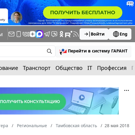
м
Войти
Eng
Перейти в систему ГАРАНТ
ование
Транспорт
Общество
IT
Профессия
П
тера
Региональные
Тамбовская область
28 мая 2018