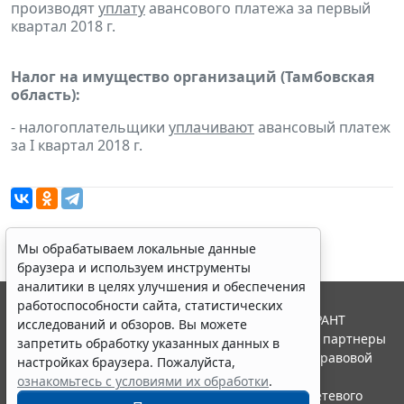
производят
уплату
авансового платежа за первый
квартал 2018 г.
Налог на имущество организаций (Тамбовская
область):
- налогоплательщики
уплачивают
авансовый платеж
за I квартал 2018 г.
Мы обрабатываем локальные данные
браузера и используем инструменты
аналитики в целях улучшения и обеспечения
работоспособности сайта, статистических
© ООО "НПП "ГАРАНТ-СЕРВИС", 2026. Система ГАРАНТ
исследований и обзоров. Вы можете
выпускается с 1990 года. Компания "Гарант" и ее партнеры
запретить обработку указанных данных в
являются участниками Российской ассоциации правовой
настройках браузера. Пожалуйста,
информации ГАРАНТ.
ознакомьтесь с условиями их обработки
.
Портал ГАРАНТ.РУ зарегистрирован в качестве сетевого