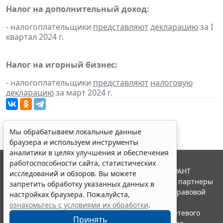
Налог на дополнительный доход:
- налогоплательщики
представляют
декларацию
за I
квартал 2024 г.
Налог на игорный бизнес:
- налогоплательщики
представляют
налоговую
декларацию
за март 2024 г.
Мы обрабатываем локальные данные
браузера и используем инструменты
аналитики в целях улучшения и обеспечения
работоспособности сайта, статистических
© ООО "НПП "ГАРАНТ-СЕРВИС", 2026. Система ГАРАНТ
исследований и обзоров. Вы можете
выпускается с 1990 года. Компания "Гарант" и ее партнеры
запретить обработку указанных данных в
являются участниками Российской ассоциации правовой
настройках браузера. Пожалуйста,
информации ГАРАНТ.
ознакомьтесь с условиями их обработки
.
Портал ГАРАНТ.РУ зарегистрирован в качестве сетевого
Принять