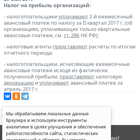
Налог на прибыль организаций:
- налогоплательщики
уплачивают
2-й ежемесячный
авансовый платеж по налогу за II квартал 2017 г. (об
организациях, уплачивающих только квартальные
авансовые платежи, см.
ст. 286
НК РФ);
- налоговые агенты
представляют
расчеты по итогам
отчетного периода;
- налогоплательщики, исчисляющие ежемесячные
авансовые платежи исходя из фактически
полученной прибыли,
представляют
налоговую
декларацию
и
уплачивают
авансовый платеж за
апрель 2017 г.
Мы обрабатываем локальные данные
браузера и используем инструменты
аналитики в целях улучшения и обеспечения
работоспособности сайта, статистических
© ООО "НПП "ГАРАНТ-СЕРВИС", 2026. Система ГАРАНТ
исследований и обзоров. Вы можете