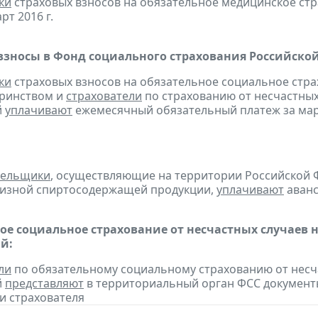
ки
страховых взносов на обязательное медицинское ст
рт 2016 г.
взносы в Фонд социального страхования Российско
ки
страховых взносов на обязательное социальное стра
еринством и
страхователи
по страхованию от несчастных
й
уплачивают
ежемесячный обязательный платеж за март
тельщики
, осуществляющие на территории Российской 
цизной спиртосодержащей продукции,
уплачивают
аванс
ое социальное страхование от несчастных случаев 
й:
ли
по обязательному социальному страхованию от несч
й
представляют
в территориальный орган ФСС документ
и страхователя