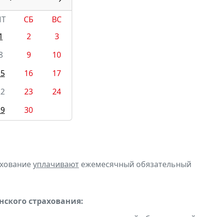
ПТ
СБ
ВС
1
2
3
8
9
10
15
16
17
22
23
24
29
30
ахование
уплачивают
ежемесячный обязательный
ского страхования: