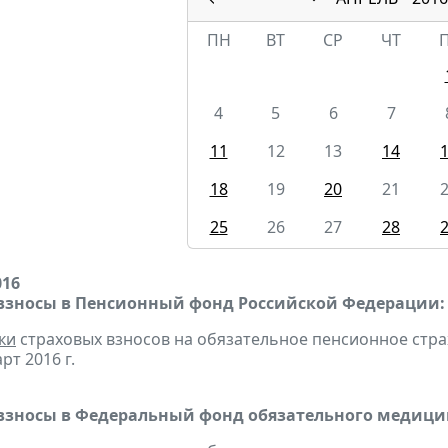
ПН
ВТ
СР
ЧТ
4
5
6
7
11
12
13
14
18
19
20
21
25
26
27
28
016
взносы в Пенсионный фонд Российской Федерации:
ки
страховых взносов на обязательное пенсионное стр
рт 2016 г.
взносы в Федеральный фонд обязательного медицин