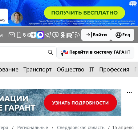
м
Войти
Eng
Перейти в систему ГАРАНТ
ование
Транспорт
Общество
IT
Профессия
П
тера
Региональные
Свердловская область
15 апреля