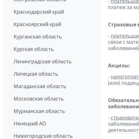
-
плательщи
платеж за ма
Краснодарский край
Красноярский край
Страховые 
-
плательщи
Курганская область
связи с мат
заболевани
Курская область
Ленинградская область
Акцизы:
Липецкая область
-
налогопла
(или) подак
Магаданская область
Московская область
Обязательн
заболевани
Мурманская область
-
страховате
Ненецкий АО
заболевани
деятельност
Нижегородская область