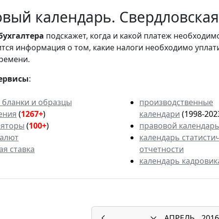
вый календарь. Свердловская 
бухгалтера
подскажет, когда и какой платеж необходи
вится информация о том, какие налоги необходимо уплат
ремени.
ервисы
:
 бланки и образцы
производственные
ения
(
1267+
)
календари
(1998-202
ляторы
(
100+
)
правовой календар
валют
календарь статисти
ая ставка
отчетности
календарь кадровик
АПРЕЛЬ
2016