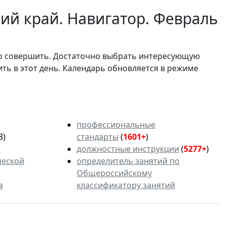
ий край. Навигатор. Февраль
мо совершить. Достаточно выбрать интересующую
ить в этот день. Календарь обновляется в режиме
профессиональные
3)
стандарты
(
1601+
)
ь
должностные инструкции
(
5277+
)
ческой
определитель занятий по
Общероссийскому
а
классификатору занятий