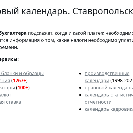
вый календарь. Ставропольск
бухгалтера
подскажет, когда и какой платеж необходи
вится информация о том, какие налоги необходимо уплат
ремени.
ервисы
:
 бланки и образцы
производственные
ения
(
1267+
)
календари
(1998-202
ляторы
(
100+
)
правовой календар
валют
календарь статисти
ая ставка
отчетности
календарь кадровик