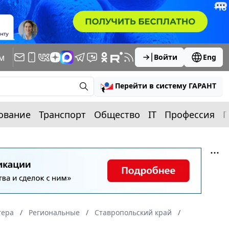
м
Войти
Eng
Перейти в систему ГАРАНТ
ование
Транспорт
Общество
IT
Профессия
П
тера
Региональные
Ставропольский край