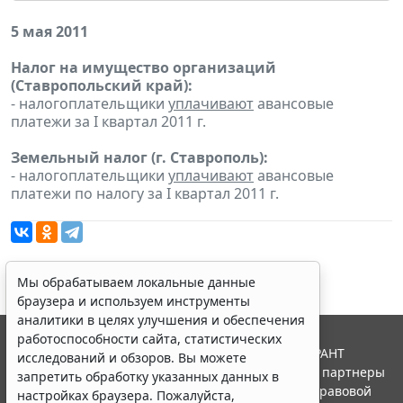
5 мая 2011
Налог на имущество организаций
(Ставропольский край):
- налогоплательщики
уплачивают
авансовые
платежи за I квартал 2011 г.
Земельный налог (г. Ставрополь):
- налогоплательщики
уплачивают
авансовые
платежи по налогу за I квартал 2011 г.
Мы обрабатываем локальные данные
браузера и используем инструменты
аналитики в целях улучшения и обеспечения
работоспособности сайта, статистических
© ООО "НПП "ГАРАНТ-СЕРВИС", 2026. Система ГАРАНТ
исследований и обзоров. Вы можете
выпускается с 1990 года. Компания "Гарант" и ее партнеры
запретить обработку указанных данных в
являются участниками Российской ассоциации правовой
настройках браузера. Пожалуйста,