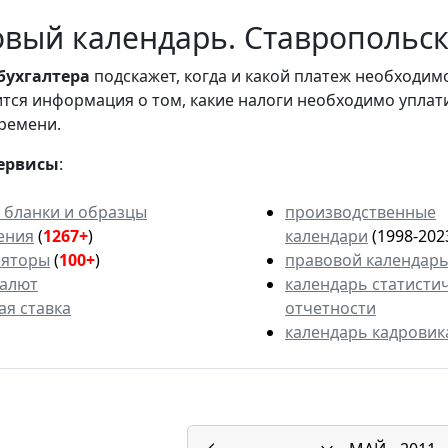
вый календарь. Ставропольски
бухгалтера
подскажет, когда и какой платеж необходи
вится информация о том, какие налоги необходимо уплат
ремени.
ервисы
:
 бланки и образцы
производственные
ения
(
1267+
)
календари
(1998-202
ляторы
(
100+
)
правовой календар
валют
календарь статисти
ая ставка
отчетности
календарь кадровик