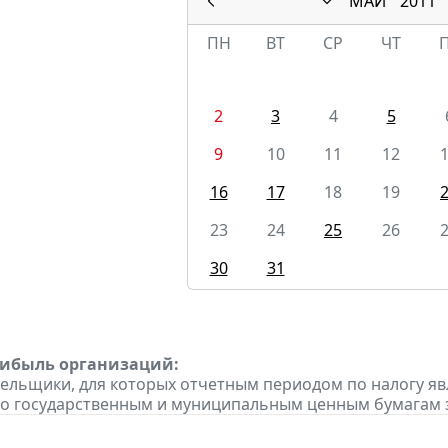
МАЙ
2011
ПН
ВТ
СР
ЧТ
2
3
4
5
9
10
11
12
16
17
18
19
23
24
25
26
30
31
рибыль организаций:
тельщики, для которых отчетным периодом по налогу яв
о государственным и муниципальным ценным бумагам за