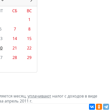
ПТ
СБ
ВС
1
6
7
8
13
14
15
20
21
22
27
28
29
ляется месяц,
уплачивают
налог с доходов в виде
 апрель 2011 г.