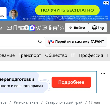
м
Войти
Eng
Перейти в систему ГАРАНТ
ование
Транспорт
Общество
IT
Профессия
П
тера
Региональные
Ставропольский край
17 мая