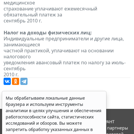
медицинское
страхование уплачивают ежемесячный
обязательный платеж за
сентябрь 2010 г.
Налог на доходы физических лиц:
Индивидуальные предприниматели и другие лица,
занимающиеся
частной практикой, уплачивают на основании
налогового
уведомления авансовый платеж по налогу за июль-
сентябрь
2010 г.
Мы обрабатываем локальные данные
браузера и используем инструменты
аналитики в целях улучшения и обеспечения
работоспособности сайта, статистических
© ООО "НПП "ГАРАНТ-СЕРВИС", 2026. Система ГАРАНТ
исследований и обзоров. Вы можете
выпускается с 1990 года. Компания "Гарант" и ее партнеры
запретить обработку указанных данных в