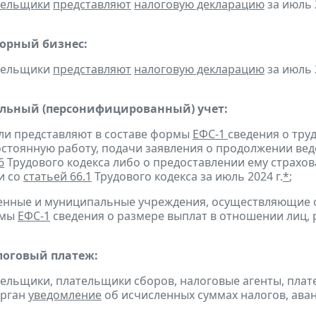
тельщики
представляют
налоговую декларацию
за июль 2
горный бизнес:
ательщики
представляют
налоговую декларацию
за июль 2
льный (персонифицированный) учет:
ели представляют в составе формы
ЕФС-1
сведения о тру
остоянную работу, подачи заявления о продолжении вед
6
Трудового кодекса либо о предоставлении ему страхов
и со
статьей 66.1
Трудового кодекса за июль 2024 г.
*
;
твенные и муниципальные учреждения, осуществляющие
рмы
ЕФС-1
сведения о размере выплат в отношении лиц, 
оговый платеж:
тельщики, плательщики сборов, налоговые агенты, пла
орган
уведомление
об исчисленных суммах налогов, аван