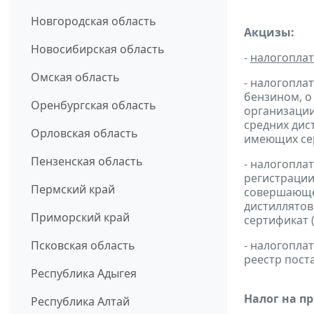
Новгородская область
Акцизы:
Новосибирская область
-
налогопла
Омская область
- налогопла
бензином, о
Оренбургская область
организации
средних дис
Орловская область
имеющих сер
Пензенская область
- налогопла
регистрации
Пермский край
совершающей
дистиллятов
Приморский край
сертификат 
Псковская область
- налогопл
реестр пост
Республика Адыгея
Налог на п
Республика Алтай