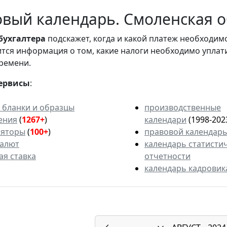
вый календарь. Смоленская об
бухгалтера
подскажет, когда и какой платеж необходи
вится информация о том, какие налоги необходимо уплат
ремени.
ервисы
:
 бланки и образцы
производственные
ения
(
1267+
)
календари
(1998-202
ляторы
(
100+
)
правовой календар
валют
календарь статисти
ая ставка
отчетности
календарь кадровик