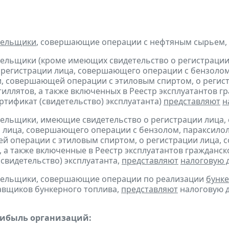
тельщики
, совершающие операции с нефтяным сырьем,
тельщики (кроме имеющих свидетельство о регистраци
 регистрации лица, совершающего операции с бензолом
, совершающей операции с этиловым спиртом, о регис
тиллятов, а также включенных в Реестр эксплуатантов 
тификат (свидетельство) эксплуатанта)
представляют
н
тельщики, имеющие свидетельство о регистрации лица
 лица, совершающего операции с бензолом, параксилол
 операции с этиловым спиртом, о регистрации лица, 
, а также включенные в Реестр эксплуатантов граждан
(свидетельство) эксплуатанта,
представляют
налоговую 
ательщики, совершающие операции по реализации
бунке
авщиков бункерного топлива,
представляют
налоговую д
рибыль организаций: