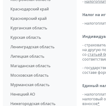
-
налогопла
Краснодарский край
Налог на и
Красноярский край
- налогопл
Курганская область
Индивидуа
Курская область
- страховат
Ленинградская область
на другую п
со
статьей 6
Липецкая область
соответстви
Магаданская область
- государс
составе фо
Московская область
Мурманская область
Единый нал
Ненецкий АО
- налогопла
налоговый 
Нижегородская область
взносов
*