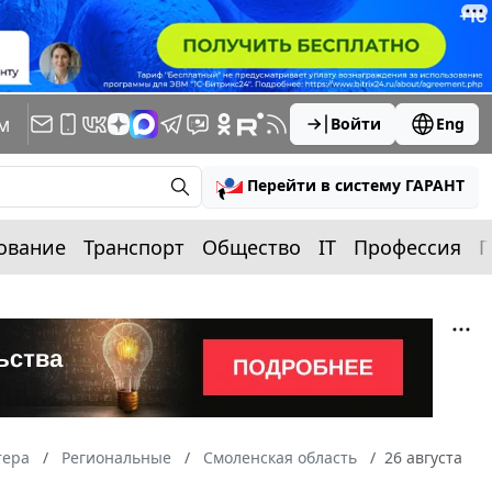
м
Войти
Eng
Перейти в систему ГАРАНТ
ование
Транспорт
Общество
IT
Профессия
П
тера
Региональные
Смоленская область
26 августа