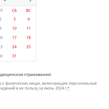
ПТ
СБ
ВС
2
3
4
9
10
11
16
17
18
23
24
25
30
31
едицинское страхование:
я
о физических лицах, включающие персональные
дений в их пользу за июль 2024 г.
*