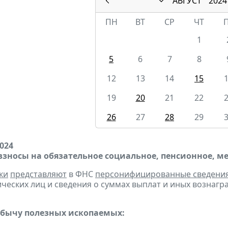
АВГУСТ
2024
ПН
ВТ
СР
ЧТ
1
5
6
7
8
12
13
14
15
19
20
21
22
26
27
28
29
2024
взносы на обязательное социальное, пенсионное, м
ки
представляют
в ФНС
персонифицированные сведени
ческих лиц и сведения о суммах выплат и иных вознаграж
обычу полезных ископаемых: