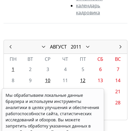
календарь
кадровика
АВГУСТ
2011
ПН
ВТ
СР
ЧТ
ПТ
СБ
ВС
1
2
3
4
5
6
7
8
9
10
11
12
13
14
15
16
17
18
19
20
21
Мы обрабатываем локальные данные
браузера и используем инструменты
22
23
24
25
26
27
28
аналитики в целях улучшения и обеспечения
29
30
31
работоспособности сайта, статистических
исследований и обзоров. Вы можете
запретить обработку указанных данных в