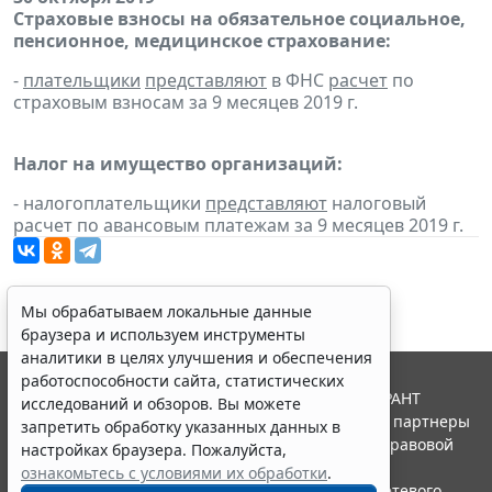
Страховые взносы на обязательное социальное,
пенсионное, медицинское страхование:
-
плательщики
представляют
в ФНС
расчет
по
страховым взносам за 9 месяцев 2019 г.
Налог на имущество организаций:
- налогоплательщики
представляют
налоговый
расчет по авансовым платежам за 9 месяцев 2019 г.
Мы обрабатываем локальные данные
браузера и используем инструменты
аналитики в целях улучшения и обеспечения
работоспособности сайта, статистических
© ООО "НПП "ГАРАНТ-СЕРВИС", 2026. Система ГАРАНТ
исследований и обзоров. Вы можете
выпускается с 1990 года. Компания "Гарант" и ее партнеры
запретить обработку указанных данных в
являются участниками Российской ассоциации правовой
настройках браузера. Пожалуйста,
информации ГАРАНТ.
ознакомьтесь с условиями их обработки
.
Портал ГАРАНТ.РУ зарегистрирован в качестве сетевого