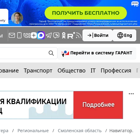
м
Войти
Eng
Перейти в систему ГАРАНТ
ование
Транспорт
Общество
IT
Профессия
П
тера
Региональные
Смоленская область
Навигатор.