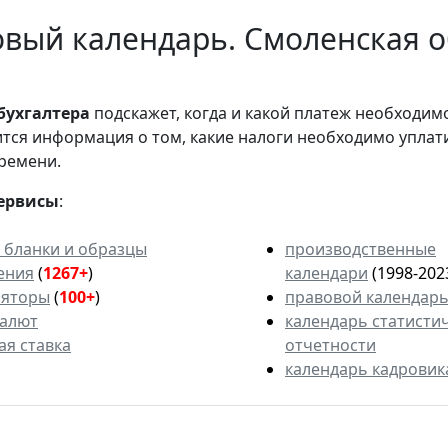
вый календарь. Смоленская о
бухгалтера
подскажет, когда и какой платеж необходи
вится информация о том, какие налоги необходимо уплат
ремени.
ервисы
:
 бланки и образцы
производственные
ения
(
1267+
)
календари
(1998-202
ляторы
(
100+
)
правовой календар
валют
календарь статисти
ая ставка
отчетности
календарь кадровик