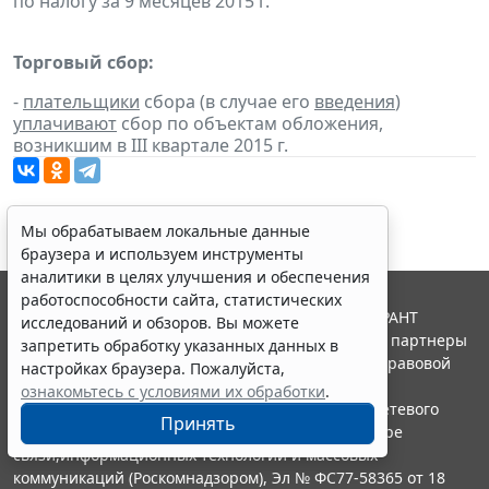
по налогу за 9 месяцев 2015 г.
Торговый сбор:
-
плательщики
сбора (в случае его
введения
)
уплачивают
сбор по объектам обложения,
возникшим в III квартале 2015 г.
Мы обрабатываем локальные данные
браузера и используем инструменты
аналитики в целях улучшения и обеспечения
работоспособности сайта, статистических
© ООО "НПП "ГАРАНТ-СЕРВИС", 2026. Система ГАРАНТ
исследований и обзоров. Вы можете
выпускается с 1990 года. Компания "Гарант" и ее партнеры
запретить обработку указанных данных в
являются участниками Российской ассоциации правовой
настройках браузера. Пожалуйста,
информации ГАРАНТ.
ознакомьтесь с условиями их обработки
.
Портал ГАРАНТ.РУ зарегистрирован в качестве сетевого
Принять
издания Федеральной службой по надзору в сфере
связи,информационных технологий и массовых
коммуникаций (Роскомнадзором), Эл № ФС77-58365 от 18