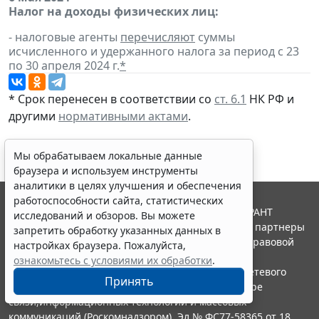
Налог на доходы физических лиц:
- налоговые агенты
перечисляют
суммы
исчисленного и удержанного налога за период с 23
по 30 апреля 2024 г.
*
* Срок перенесен в соответствии со
ст. 6.1
НК РФ и
другими
нормативными актами
.
Мы обрабатываем локальные данные
браузера и используем инструменты
аналитики в целях улучшения и обеспечения
работоспособности сайта, статистических
© ООО "НПП "ГАРАНТ-СЕРВИС", 2026. Система ГАРАНТ
исследований и обзоров. Вы можете
выпускается с 1990 года. Компания "Гарант" и ее партнеры
запретить обработку указанных данных в
являются участниками Российской ассоциации правовой
настройках браузера. Пожалуйста,
информации ГАРАНТ.
ознакомьтесь с условиями их обработки
.
Портал ГАРАНТ.РУ зарегистрирован в качестве сетевого
Принять
издания Федеральной службой по надзору в сфере
связи,информационных технологий и массовых
коммуникаций (Роскомнадзором), Эл № ФС77-58365 от 18