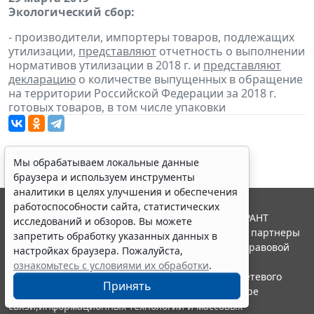
Экологический сбор:
- производители, импортеры товаров, подлежащих
утилизации,
представляют
отчетность о выполнении
нормативов утилизации в 2018 г. и
представляют
декларацию
о количестве выпущенных в обращение
на территории Российской Федерации за 2018 г.
готовых товаров, в том числе упаковки
Мы обрабатываем локальные данные
браузера и используем инструменты
аналитики в целях улучшения и обеспечения
работоспособности сайта, статистических
© ООО "НПП "ГАРАНТ-СЕРВИС", 2026. Система ГАРАНТ
исследований и обзоров. Вы можете
выпускается с 1990 года. Компания "Гарант" и ее партнеры
запретить обработку указанных данных в
являются участниками Российской ассоциации правовой
настройках браузера. Пожалуйста,
информации ГАРАНТ.
ознакомьтесь с условиями их обработки
.
Портал ГАРАНТ.РУ зарегистрирован в качестве сетевого
Принять
издания Федеральной службой по надзору в сфере
связи,информационных технологий и массовых