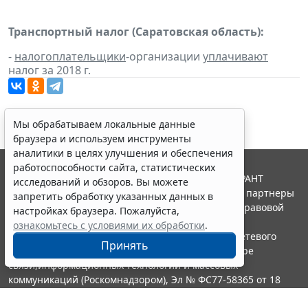
Транспортный налог (Саратовская область):
-
налогоплательщики
-организации
уплачивают
налог за 2018 г.
Мы обрабатываем локальные данные
браузера и используем инструменты
аналитики в целях улучшения и обеспечения
работоспособности сайта, статистических
© ООО "НПП "ГАРАНТ-СЕРВИС", 2026. Система ГАРАНТ
исследований и обзоров. Вы можете
выпускается с 1990 года. Компания "Гарант" и ее партнеры
запретить обработку указанных данных в
являются участниками Российской ассоциации правовой
настройках браузера. Пожалуйста,
информации ГАРАНТ.
ознакомьтесь с условиями их обработки
.
Портал ГАРАНТ.РУ зарегистрирован в качестве сетевого
Принять
издания Федеральной службой по надзору в сфере
связи,информационных технологий и массовых
коммуникаций (Роскомнадзором), Эл № ФС77-58365 от 18
июня 2014 года.