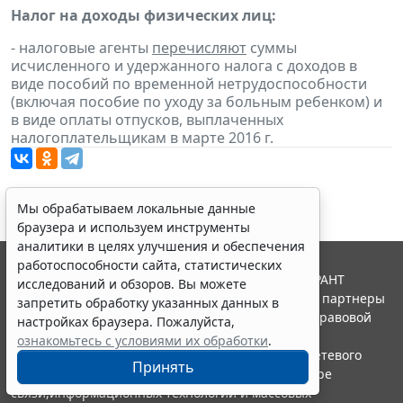
Налог на доходы физических лиц:
- налоговые агенты
перечисляют
суммы
исчисленного и удержанного налога с доходов в
виде пособий по временной нетрудоспособности
(включая пособие по уходу за больным ребенком) и
в виде оплаты отпусков, выплаченных
налогоплательщикам в марте 2016 г.
Мы обрабатываем локальные данные
браузера и используем инструменты
аналитики в целях улучшения и обеспечения
работоспособности сайта, статистических
© ООО "НПП "ГАРАНТ-СЕРВИС", 2026. Система ГАРАНТ
исследований и обзоров. Вы можете
выпускается с 1990 года. Компания "Гарант" и ее партнеры
запретить обработку указанных данных в
являются участниками Российской ассоциации правовой
настройках браузера. Пожалуйста,
информации ГАРАНТ.
ознакомьтесь с условиями их обработки
.
Портал ГАРАНТ.РУ зарегистрирован в качестве сетевого
Принять
издания Федеральной службой по надзору в сфере
связи,информационных технологий и массовых