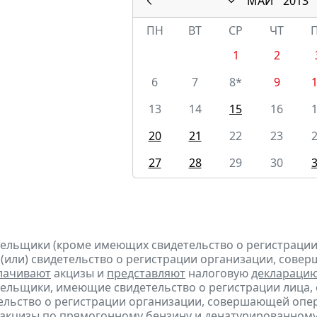
МАЙ
2013
ПН
ВТ
СР
ЧТ
1
2
6
7
8*
9
13
14
15
16
20
21
22
23
27
28
29
30
тельщики (кроме имеющих свидетельство о регистраци
 (или) свидетельство о регистрации организации, сов
лачивают
акцизы и
представляют
налоговую
деклараци
тельщики, имеющие свидетельство о регистрации лица
тельство о регистрации организации, совершающей оп
акцизы по прямогонному бензину и денатурированному