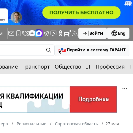
м
Войти
Eng
Перейти в систему ГАРАНТ
ование
Транспорт
Общество
IT
Профессия
П
тера
Региональные
Саратовская область
27 мая