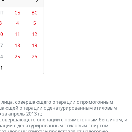
ПТ
СБ
ВС
3
4
5
10
11
12
17
18
19
24
25
26
31
и лица, совершающего операции с прямогонным
ершающей операции с денатурированным этиловым
ю
за апрель 2013 г.;
, совершающего операции с прямогонным бензином, и
ерации с денатурированным этиловым спиртом,
 этиловому спирту и
представляют
налоговую