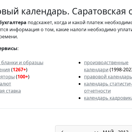
вый календарь. Саратовская о
бухгалтера
подскажет, когда и какой платеж необходи
вится информация о том, какие налоги необходимо уплат
ремени.
ервисы
:
 бланки и образцы
производственные
ения
(
1267+
)
календари
(1998-202
ляторы
(
100+
)
правовой календар
валют
календарь статисти
ая ставка
отчетности
календарь кадровик