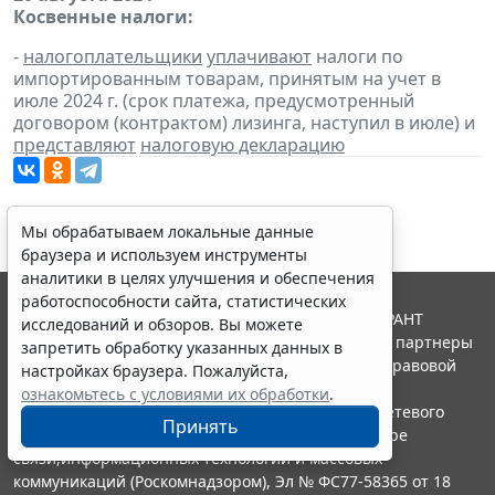
Косвенные налоги:
-
налогоплательщики
уплачивают
налоги по
импортированным товарам, принятым на учет в
июле 2024 г. (срок платежа, предусмотренный
договором (контрактом) лизинга, наступил в июле) и
представляют
налоговую декларацию
Мы обрабатываем локальные данные
браузера и используем инструменты
аналитики в целях улучшения и обеспечения
работоспособности сайта, статистических
© ООО "НПП "ГАРАНТ-СЕРВИС", 2026. Система ГАРАНТ
исследований и обзоров. Вы можете
выпускается с 1990 года. Компания "Гарант" и ее партнеры
запретить обработку указанных данных в
являются участниками Российской ассоциации правовой
настройках браузера. Пожалуйста,
информации ГАРАНТ.
ознакомьтесь с условиями их обработки
.
Портал ГАРАНТ.РУ зарегистрирован в качестве сетевого
Принять
издания Федеральной службой по надзору в сфере
связи,информационных технологий и массовых
коммуникаций (Роскомнадзором), Эл № ФС77-58365 от 18