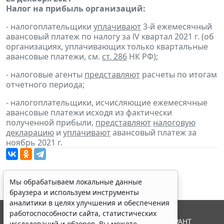
Налог на прибыль организаций:
- налогоплательщики
уплачивают
3-й ежемесячный
авансовый платеж по налогу за lV квартал 2021 г. (об
организациях, уплачивающих только квартальные
авансовые платежи, см.
ст. 286
НК РФ);
- налоговые агенты
представляют
расчеты по итогам
отчетного периода;
- налогоплательщики, исчисляющие ежемесячные
авансовые платежи исходя из фактически
полученной прибыли,
представляют
налоговую
декларацию
и
уплачивают
авансовый платеж за
ноябрь 2021 г.
Мы обрабатываем локальные данные
браузера и используем инструменты
аналитики в целях улучшения и обеспечения
работоспособности сайта, статистических
© ООО "НПП "ГАРАНТ-СЕРВИС", 2026. Система ГАРАНТ
исследований и обзоров. Вы можете