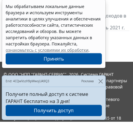
Налог на прибыль организаций:
Мы обрабатываем локальные данные
браузера и используем инструменты
- налогоплательщики
уплачивают
налог с доходов в
аналитики в целях улучшения и обеспечения
виде процентов по государственным и
работоспособности сайта, статистических
муниципальным ценным бумагам за ноябрь 2021 г.
исследований и обзоров. Вы можете
запретить обработку указанных данных в
настройках браузера. Пожалуйста,
ознакомьтесь с условиями их обработки
.
Принять
© ООО "НПП "ГАРАНТ-СЕРВИС", 2026. Система ГАРАНТ
выпускается с 1990 года. Компания "Гарант" и ее партнеры
Erid: 4CQwVszH9pWwojUA9Q3
Реклама
являются участниками Российской ассоциации правовой
информации ГАРАНТ.
Получите полный доступ к системе
Портал ГАРАНТ.РУ зарегистрирован в качестве сетевого
ГАРАНТ бесплатно на 3 дня!
издания Федеральной службой по надзору в сфере
Получить доступ
связи,информационных технологий и массовых
коммуникаций (Роскомнадзором), Эл № ФС77-58365 от 18
июня 2014 года.