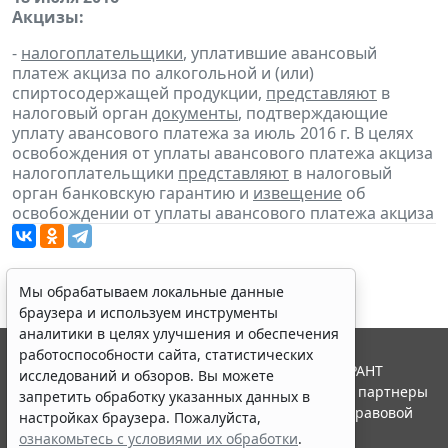
Акцизы:
-
налогоплательщики
, уплатившие авансовый
платеж акциза по алкогольной и (или)
спиртосодержащей продукции,
представляют
в
налоговый орган
документы
, подтверждающие
уплату авансового платежа за июль 2016 г. В целях
освобождения от уплаты авансового платежа акциза
налогоплательщики
представляют
в налоговый
орган банковскую гарантию и
извещение
об
освобождении от уплаты авансового платежа акциза
Мы обрабатываем локальные данные
браузера и используем инструменты
аналитики в целях улучшения и обеспечения
работоспособности сайта, статистических
© ООО "НПП "ГАРАНТ-СЕРВИС", 2026. Система ГАРАНТ
исследований и обзоров. Вы можете
выпускается с 1990 года. Компания "Гарант" и ее партнеры
запретить обработку указанных данных в
являются участниками Российской ассоциации правовой
настройках браузера. Пожалуйста,
информации ГАРАНТ.
ознакомьтесь с условиями их обработки
.